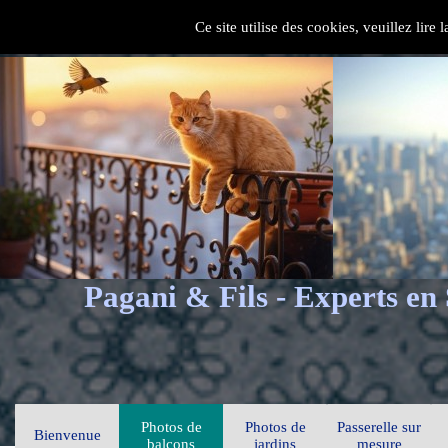
Ce site utilise des cookies, veuillez lire
Pagani & Fils - Experts en
Photos de
Photos de
Passerelle sur
Bienvenue
balcons
jardins
mesure