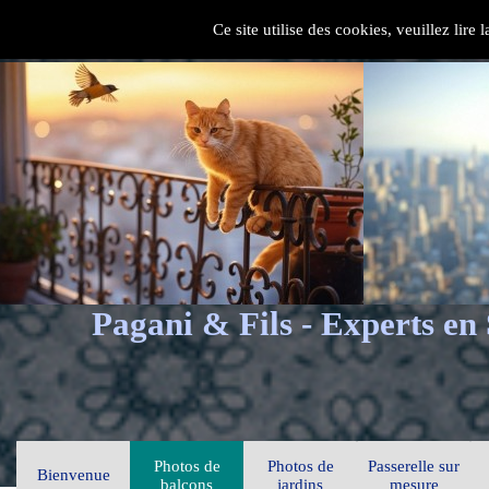
Ce site utilise des cookies, veuillez lire
Pagani & Fils - Experts en
Photos de
Photos de
Passerelle sur
Bienvenue
balcons
jardins
mesure