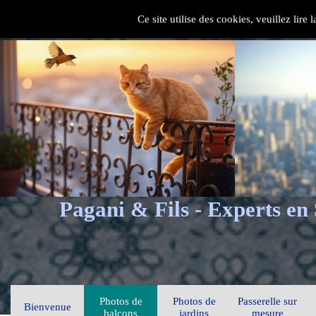
Ce site utilise des cookies, veuillez lire
Pagani & Fils - Experts en
Photos de
Photos de
Passerelle sur
Bienvenue
balcons
jardins
mesure