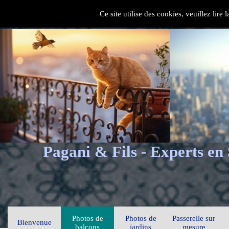
Ce site utilise des cookies, veuillez lire
Pagani & Fils - Experts en
Photos de
Photos de
Passerelle sur
Bienvenue
balcons
jardins
mesure