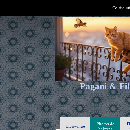
Ce site ut
Pagani & Fil
Photos de
P
Bienvenue
balcons