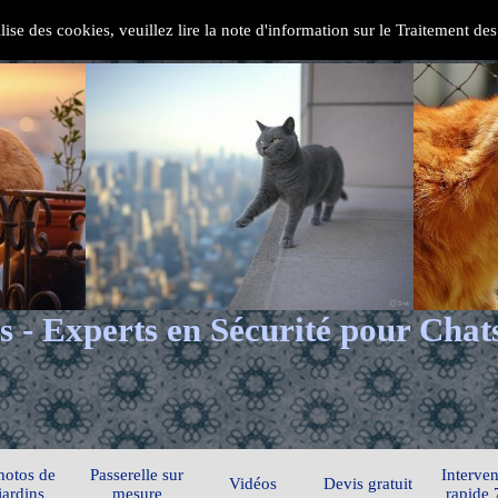
ilise des cookies, veuillez lire la note d'information sur le Traitement d
s - Experts en Sécurité pour Chat
hotos de
Passerelle sur
Interven
Vidéos
Devis gratuit
jardins
mesure
rapide 