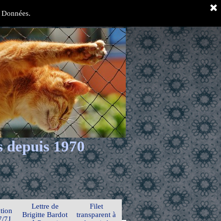
es Données.
s depuis 1970
Lettre de
Filet
tion
Brigitte Bardot
transparent à
7/7J