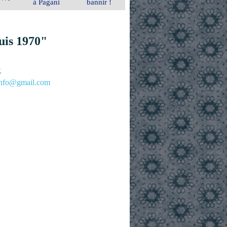
à Pagani
bannir !
uis 1970"
g
.info@gmail.com