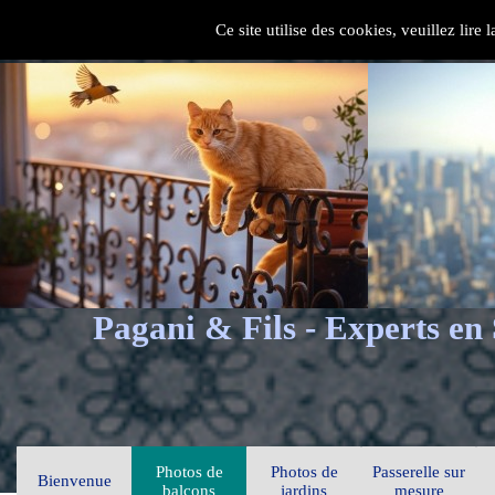
Ce site utilise des cookies, veuillez lire
Pagani & Fils - Experts en
Photos de
Photos de
Passerelle sur
Bienvenue
balcons
jardins
mesure