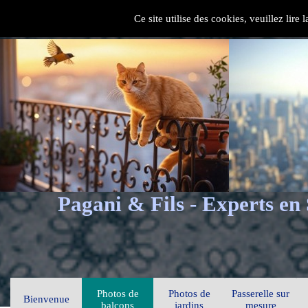
Ce site utilise des cookies, veuillez lire
Pagani & Fils - Experts en
Photos de
Photos de
Passerelle sur
Bienvenue
balcons
jardins
mesure