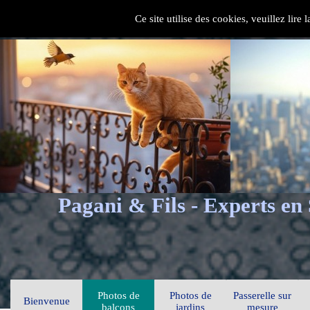
Ce site utilise des cookies, veuillez lire
Pagani & Fils - Experts en
Photos de
Photos de
Passerelle sur
Bienvenue
balcons
jardins
mesure