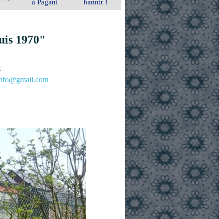
à Pagani
bannir !
uis 1970"
g
.info@gmail.com