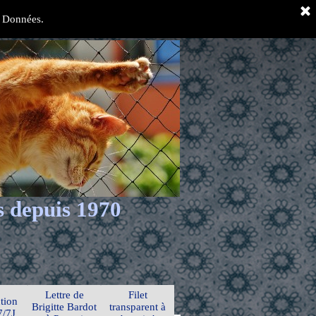
es Données.
s depuis 1970
Lettre de
Filet
tion
Brigitte Bardot
transparent à
7/7J