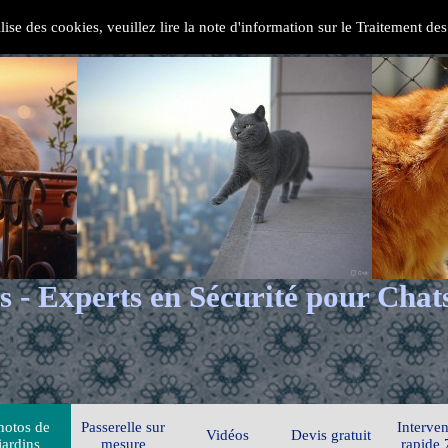
ilise des cookies, veuillez lire la note d'information sur le Traitement d
s - Experts en Sécurité pour Chat
hotos de
Passerelle sur
Interven
Vidéos
Devis gratuit
jardins
mesure
rapide 