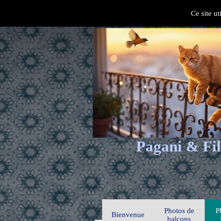
Ce site ut
Pagani & Fil
Photos de
P
Bienvenue
balcons