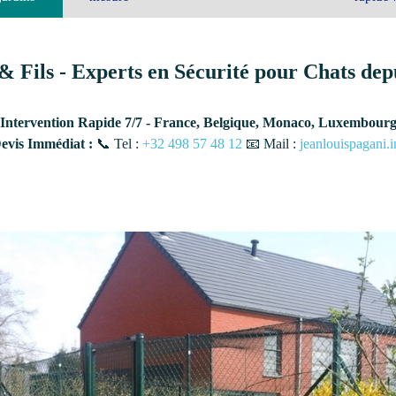
& Fils - Experts en Sécurité pour Chats dep
Intervention Rapide 7/7 - France, Belgique, Monaco, Luxembour
vis Immédiat :
📞 Tel :
+32 498 57 48 12
📧 Mail :
jeanlouispagani