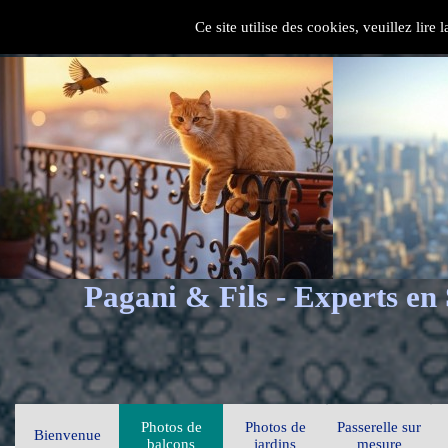
Ce site utilise des cookies, veuillez lire
Pagani & Fils - Experts en
Photos de
Photos de
Passerelle sur
Bienvenue
balcons
jardins
mesure