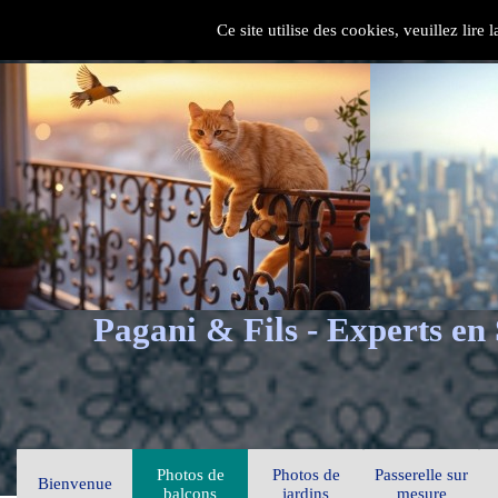
Ce site utilise des cookies, veuillez lire
Pagani & Fils - Experts en
Photos de
Photos de
Passerelle sur
Bienvenue
balcons
jardins
mesure