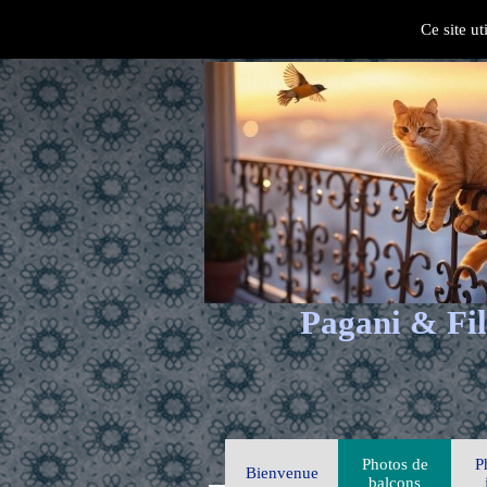
Ce site ut
Pagani & Fil
Photos de
P
Bienvenue
balcons