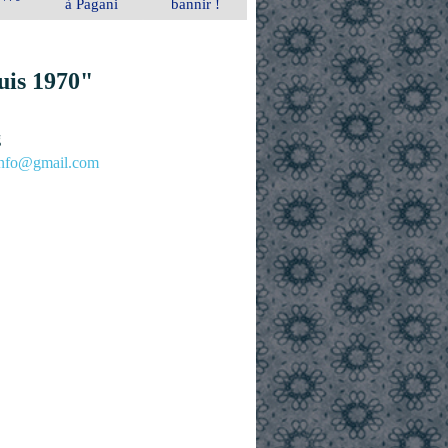
à Pagani
bannir !
uis 1970"
g
.info@gmail.com