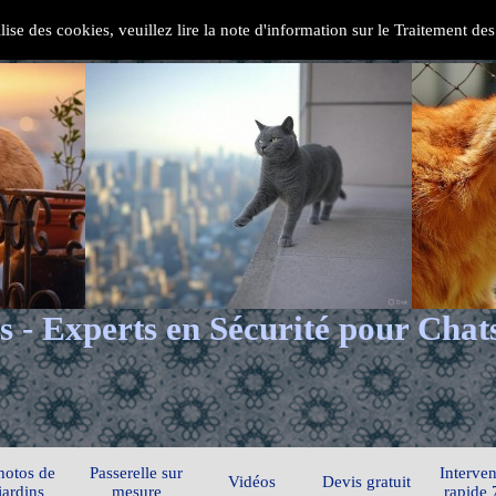
ilise des cookies, veuillez lire la note d'information sur le Traitement d
s - Experts en Sécurité pour Chat
hotos de
Passerelle sur
Interven
Vidéos
Devis gratuit
jardins
mesure
rapide 