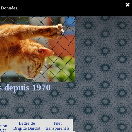
es Données.
s depuis 1970
Lettre de
Filet
tion
Brigitte Bardot
transparent à
7/7J