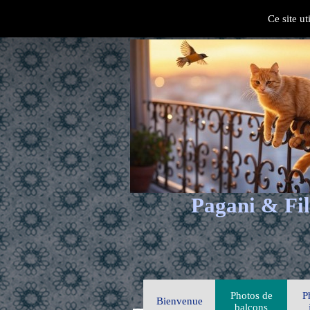
Ce site ut
Pagani & Fil
Photos de
P
Bienvenue
balcons