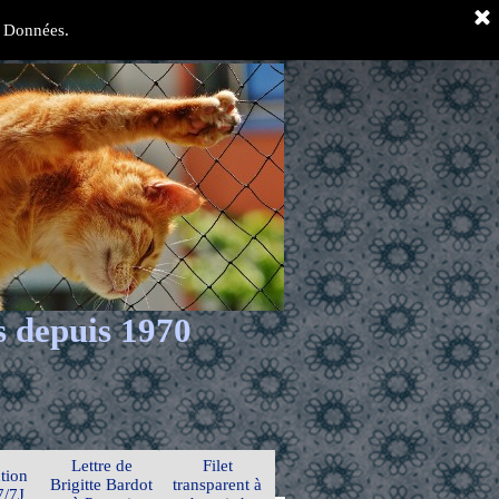
es Données.
s depuis 1970
Lettre de
Filet
tion
Brigitte Bardot
transparent à
7/7J