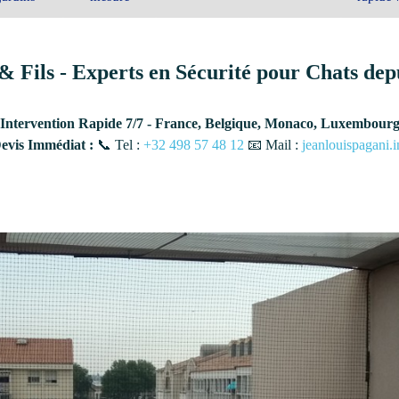
& Fils - Experts en Sécurité pour Chats dep
Intervention Rapide 7/7 - France, Belgique, Monaco, Luxembour
vis Immédiat :
📞 Tel :
+32 498 57 48 12
📧 Mail :
jeanlouispagani