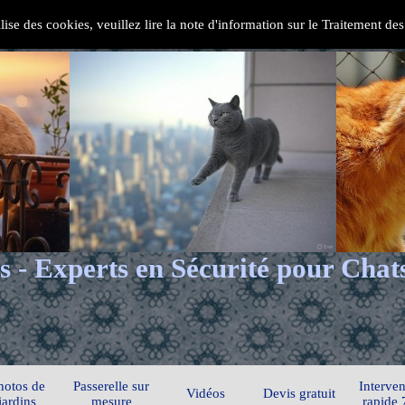
ilise des cookies, veuillez lire la note d'information sur le Traitement d
s - Experts en Sécurité pour Chat
hotos de
Passerelle sur
Interven
Vidéos
Devis gratuit
jardins
mesure
rapide 