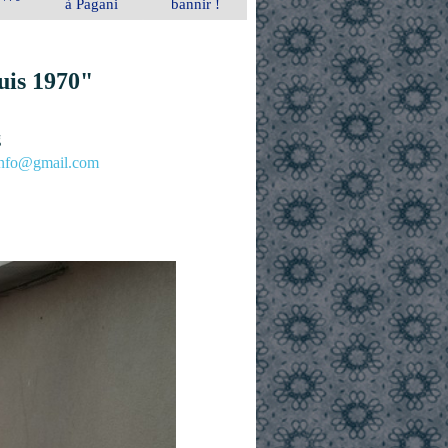
à Pagani
bannir !
uis 1970"
g
.info@gmail.com