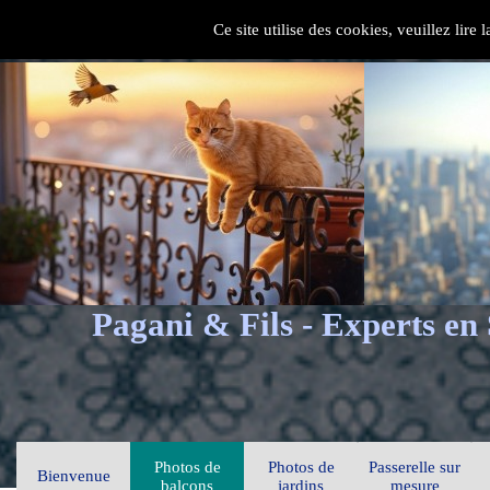
Ce site utilise des cookies, veuillez lire
Pagani & Fils - Experts en
Photos de
Photos de
Passerelle sur
Bienvenue
balcons
jardins
mesure