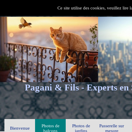
Ce site utilise des cookies, veuillez lire
Pagani & Fils - Experts en
Photos de
Photos de
Passerelle sur
Bienvenue
balcons
jardins
mesure