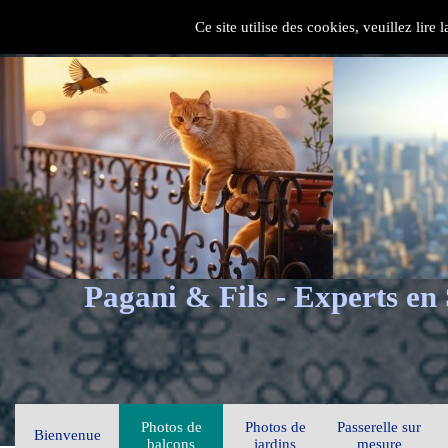
Ce site utilise des cookies, veuillez lire
Pagani & Fils - Experts en
Photos de
Photos de
Passerelle sur
Bienvenue
balcons
jardins
mesure