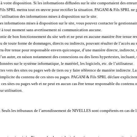
 votre disposition. Si les informations diffusées sur le site comportaient des erreur
Fils SPRL mettra tout en œuvre pour rectifier la situation. PAGANI & Fils SPRL ne p
utilisation des informations mises à disposition sur le site.
les informations mises à disposition sur le site, vous pouvez contacter le gestionnair
té à tout moment sans avertissement ni communication aucune.
tie de bon fonctionnement du site web et ne peut en aucune manière être tenue re
u de toute forme de dommages, directs ou indirects, pouvant résulter de l’accès au si
 être tenue pour responsable envers quiconque, d’une manière directe, indirecte, 
 d’un autre, en raison notamment des connexions ou des liens hypertextes, incluant, s
nnées sur le système informatique, le matériel, les logiciels, etc. de l’utilisateur.
tes vers des sites ou pages web de tiers ou y faire référence de manière indirecte. La
implicite du contenu de ces sites ou pages. PAGANI & Fils SPRL déclare expliciteme
e ces sites ou pages web et ne peut en aucun cas être tenue responsable du contenu o
r utilisation.
ur. Seuls les tribunaux de l’arrondissement de NIVELLES sont compétents en cas de l