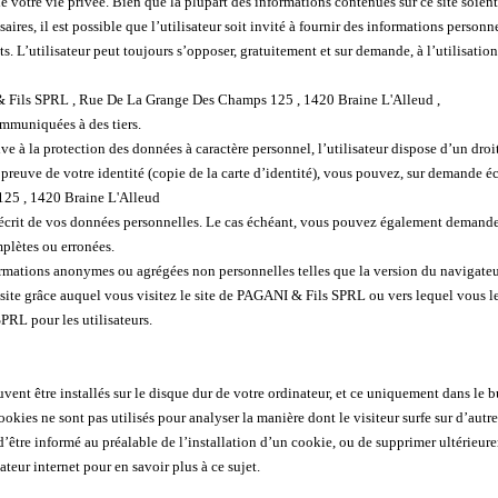
votre vie privée. Bien que la plupart des informations contenues sur ce site soien
ssaires, il est possible que l’utilisateur soit invité à fournir des informations pers
nts. L’utilisateur peut toujours s’opposer, gratuitement et sur demande, à l’utilisati
I & Fils SPRL , Rue De La Grange Des Champs 125 , 1420 Braine L'Alleud ,
mmuniquées à des tiers.
e à la protection des données à caractère personnel, l’utilisateur dispose d’un droi
 preuve de votre identité (copie de la carte d’identité), vous pouvez, sur demande é
25 , 1420 Braine L'Alleud
écrit de vos données personnelles. Le cas échéant, vous pouvez également demande
plètes ou erronées.
mations anonymes ou agrégées non personnelles telles que la version du navigateur 
ite grâce auquel vous visitez le site de PAGANI & Fils SPRL ou vers lequel vous le
RL pour les utilisateurs.
euvent être installés sur le disque dur de votre ordinateur, et ce uniquement dans le
ookies ne sont pas utilisés pour analyser la manière dont le visiteur surfe sur d’autre
d’être informé au préalable de l’installation d’un cookie, ou de supprimer ultérieur
teur internet pour en savoir plus à ce sujet.