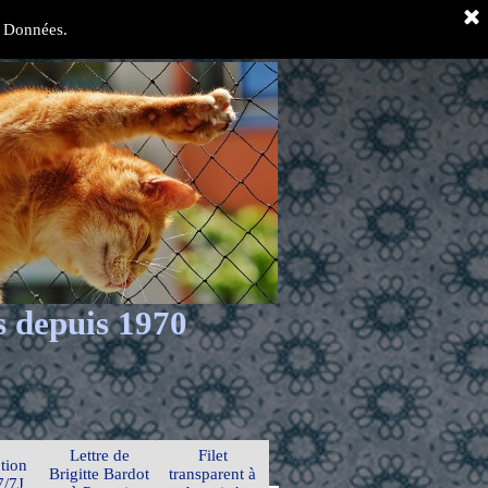
es Données.
s depuis 1970
Lettre de
Filet
tion
Brigitte Bardot
transparent à
7/7J