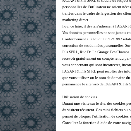
PAGANI & Fils SPRL se soucie du respect de 
personnelles de l’utilisateur ne soient néce
traitées dans le cadre de la gestion des clie
marketing direct.
Pour ce faire, il devra s’adresser à PAGAN
Vos données personnelles ne sont jamais co
Conformément à la loi du 08/12/1992 relativ
correction de ses données personnelles. Sur
Fils SPRL, Rue De La Grange Des Champs 1
recevoir gratuitement un compte rendu par 
vous concernant qui sont incorrectes, incom
PAGANI & Fils SPRL peut récolter des infor
que vous utilisez ou le nom de domaine du s
permanence le site web de PAGANI & Fils SP
Utilisation de cookies
Durant une visite sur le site, des cookies p
du visiteur récurrent. Ces mini-fichiers ou c
permet de bloquer l’utilisation de cookies, 
Consultez la fonction d’aide de votre naviga