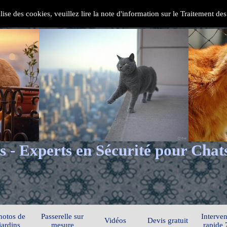
ilise des cookies, veuillez lire la note d'information sur le Traitement d
s - Experts en Sécurité pour Chat
hotos de
Passerelle sur
Interven
Vidéos
Devis gratuit
jardins
mesure
rapide 