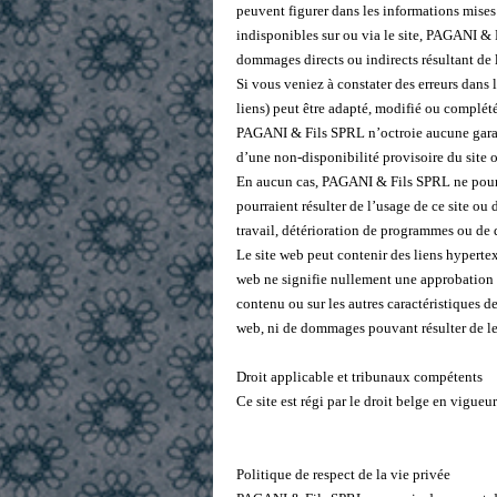
peuvent figurer dans les informations mises à
indisponibles sur ou via le site, PAGANI & 
dommages directs ou indirects résultant de l’
Si vous veniez à constater des erreurs dans 
liens) peut être adapté, modifié ou complé
PAGANI & Fils SPRL n’octroie aucune garan
d’une non-disponibilité provisoire du site o
En aucun cas, PAGANI & Fils SPRL ne pourra
pourraient résulter de l’usage de ce site ou
travail, détérioration de programmes ou de do
Le site web peut contenir des liens hypertex
web ne signifie nullement une approbation 
contenu ou sur les autres caractéristiques d
web, ni de dommages pouvant résulter de leu
Droit applicable et tribunaux compétents
Ce site est régi par le droit belge en vigue
Politique de respect de la vie privée