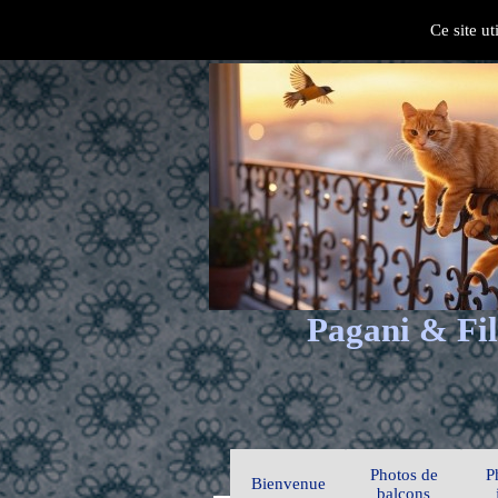
Ce site ut
Pagani & Fil
Photos de
P
Bienvenue
balcons