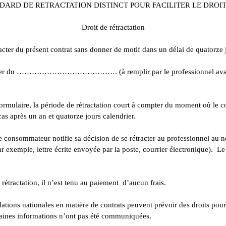
ARD DE RETRACTATION DISTINCT POUR FACILITER LE DROI
Droit de rétractation
acter du présent contrat sans donner de motif dans un délai de quatorze j
compter du …………………………………. (à remplir par le professionnel avant 
ormulaire, la période de rétractation court à compter du moment où le 
as après un an et quatorze jours calendrier.
 le consommateur notifie sa décision de se rétracter au professionnel au 
ar exemple, lettre écrite envoyée par la poste, courrier électronique). L
rétractation, il n’est tenu au paiement d’aucun frais.
gislations nationales en matière de contrats peuvent prévoir des droits p
ertaines informations n’ont pas été communiquées.