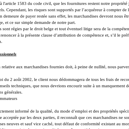
 l'article 1583 du code civil, que les fournitures restent notre propriété
uels. Cependant, les risques sont supportés par l’acquéreur à compter de l
 demeure de payer restée sans effet, les marchandises devront nous êtr
ige, et ce sur simple demande de notre part.
 sont régies par le droit belge et tout éventuel litige sera de la compét
enoncer à la présente clause d’attribution de compétence et, s’il le préfè
n.
ssionnels
n relative aux marchandises fournies doit, à peine de nullité, nous parve
loi du 2 août 2002, le client nous dédommagera de tous les frais de rec
conseils techniques, que nous devrions encourir suite à un manquement de
ns générales.
sommateurs
rectement informé de la qualité, du mode d’emploi et des propriétés spéc
ite acceptée par les deux parties, il reconnaît que ces marchandises ne so
es neuves et sauf vice caché, tout défaut de conformité existant au mom