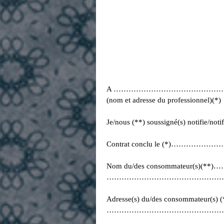
A …………………………………
(nom et adresse du professionnel)(*)
Je/nous (**) soussigné(s) notifie/noti
Contrat conclu le (*)…
Nom du/des consommat
…………………………………………
Adresse(s) du/des cons
…………………………………………