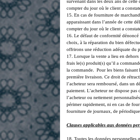
survenant dans les deux ans de cette d
compter du jour où le client a constat
15. En cas de fourniture de marchandis
apparaissant dans l’année de cette dél
compter du jour où le client a constat
16. Le défaut de conformité dénoncé pa
choix, à la réparation du bien défec
offrirons une réduction adéquate du 
17. Lorsque la vente a lieu en dehors
frais le(s) produit(s) qu’il a command
la commande. Pour les biens faisant l
première livraison. Ce droit de rétrac
l’acheteur sera remboursé, dans un dél
paiement. L’acheteur ne dispose pas d’
l’acheteur ou nettement personnalisés 
périmer rapidement, ni en cas de four
fourniture de journaux, de périodique
Clauses applicables aux données per
18. Toutes les données personnelles q