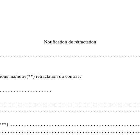
Notification de rétractation
…………………………………………………………………………………
fions ma/notre(**) rétractation du contrat :
……………………………………………
eur(s)(**)…………………………………………………………………………
………………………………………………………………………………
ommateur(s) (***) …………………………………………………………………
………………………………………………………………………………