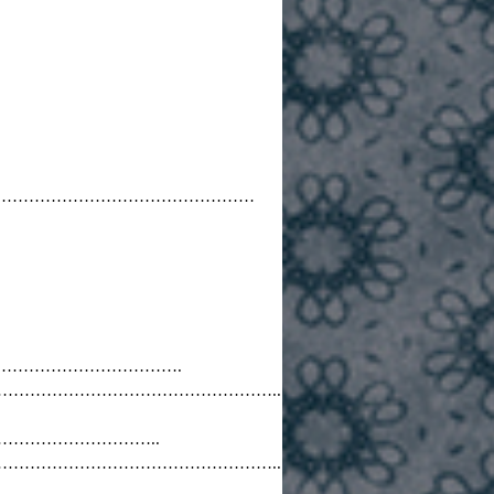
…………………………………………
…………………………………….
…………………………………………..
………………………………..
…………………………………………..