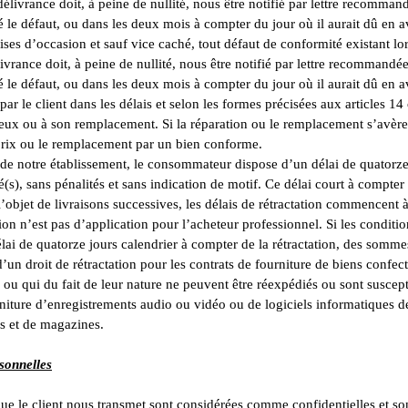
élivrance doit, à peine de nullité, nous être notifié par lettre recomman
é le défaut, ou dans les deux mois à compter du jour où il aurait dû en 
es d’occasion et sauf vice caché, tout défaut de conformité existant lor
ivrance doit, à peine de nullité, nous être notifié par lettre recommandé
é le défaut, ou dans les deux mois à compter du jour où il aurait dû en 
r le client dans les délais et selon les formes précisées aux articles 14 
tueux ou à son remplacement. Si la réparation ou le remplacement s’avèr
prix ou le remplacement par un bien conforme.
 de notre établissement, le consommateur dispose d’un délai de quatorze 
é(s), sans pénalités et sans indication de motif. Ce délai court à compte
’objet de livraisons successives, les délais de rétractation commencent à
tion n’est pas d’application pour l’acheteur professionnel. Si les condit
ai de quatorze jours calendrier à compter de la rétractation, des sommes
un droit de rétractation pour les contrats de fourniture de biens confect
ou qui du fait de leur nature ne peuvent être réexpédiés ou sont suscept
niture d’enregistrements audio ou vidéo ou de logiciels informatiques des
s et de magazines.
sonnelles
ue le client nous transmet sont considérées comme confidentielles et so