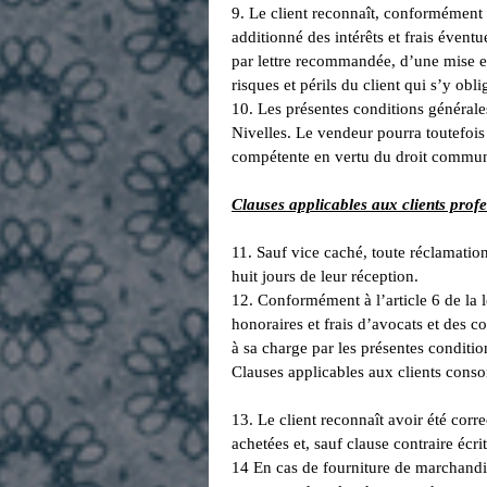
9. Le client reconnaît, conformément à
additionné des intérêts et frais évent
par lettre recommandée, d’une mise en
risques et périls du client qui s’y obl
10. Les présentes conditions générales
Nivelles. Le vendeur pourra toutefois r
compétente en vertu du droit commu
Clauses applicables aux clients profe
11. Sauf vice caché, toute réclamatio
huit jours de leur réception.
12. Conformément à l’article 6 de la 
honoraires et frais d’avocats et des 
à sa charge par les présentes conditio
Clauses applicables aux clients con
13. Le client reconnaît avoir été cor
achetées et, sauf clause contraire écr
14 En cas de fourniture de marchandis