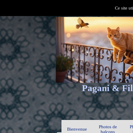
Ce site ut
Pagani & Fil
Photos de
P
Bienvenue
balcons