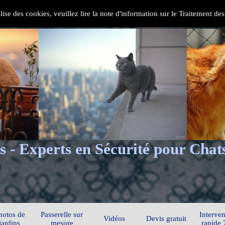
ilise des cookies, veuillez lire la note d'information sur le Traitement d
s - Experts en Sécurité pour Chat
hotos de
Passerelle sur
Interven
Vidéos
Devis gratuit
jardins
mesure
rapide 