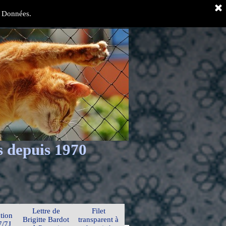
es Données.
s depuis 1970
Lettre de
Filet
tion
Brigitte Bardot
transparent à
7/7J