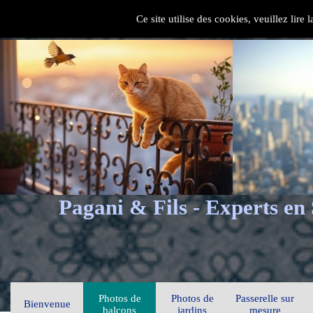
Ce site utilise des cookies, veuillez lire
Pagani & Fils - Experts en
Photos de
Photos de
Passerelle sur
Bienvenue
balcons
jardins
mesure