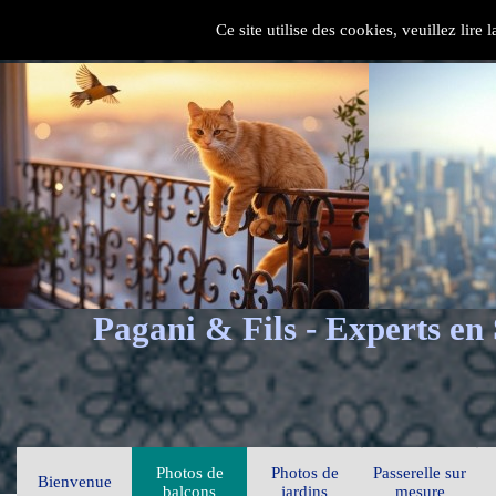
Ce site utilise des cookies, veuillez lire
Pagani & Fils - Experts en
Photos de
Photos de
Passerelle sur
Bienvenue
balcons
jardins
mesure