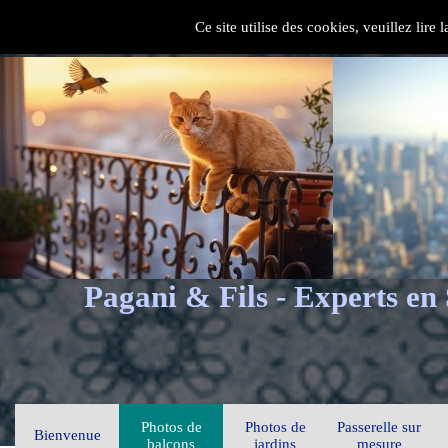
Ce site utilise des cookies, veuillez lire
Pagani & Fils - Experts en
Photos de
Photos de
Passerelle sur
Bienvenue
balcons
jardins
mesure