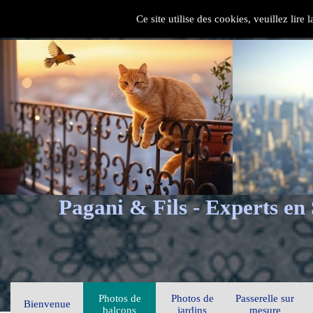
Ce site utilise des cookies, veuillez lire
Pagani & Fils - Experts en
Photos de
Photos de
Passerelle sur
Bienvenue
balcons
jardins
mesure