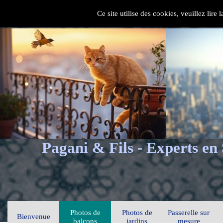
Ce site utilise des cookies, veuillez lire
Pagani & Fils - Experts en
Photos de
Photos de
Passerelle sur
Bienvenue
balcons
jardins
mesure