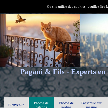
Ce site utilise des cookies, veuillez lire
Pagani & Fils - Experts en
Photos de
Photos de
Passerelle sur
Bienvenue
balcons
jardins
mesure