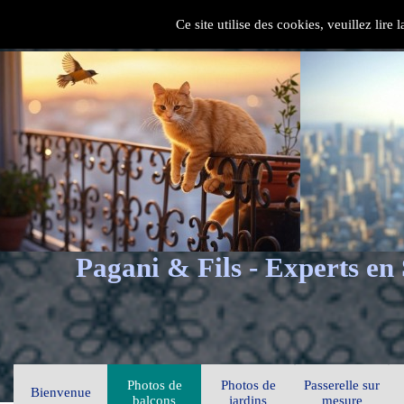
Ce site utilise des cookies, veuillez lire
Pagani & Fils - Experts en
Photos de
Photos de
Passerelle sur
Bienvenue
balcons
jardins
mesure