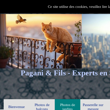
Ce site utilise des cookies, veuillez lire
Pagani & Fils - Experts en
Photos de
Photos de
Passerelle sur
Bienvenue
balcons
jardins
mesure