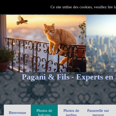
Ce site utilise des cookies, veuillez lire
Pagani & Fils - Experts en
Photos de
Photos de
Passerelle sur
Bienvenue
balcons
jardins
mesure