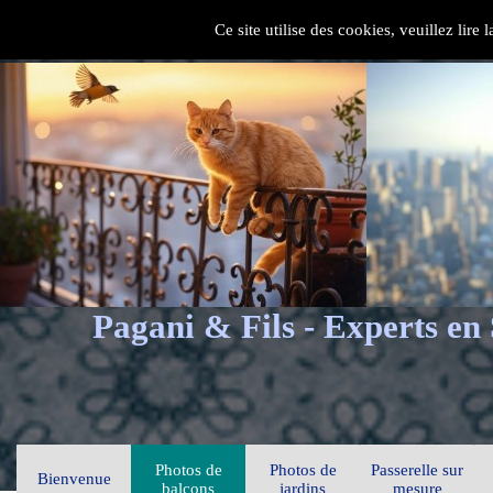
Ce site utilise des cookies, veuillez lire
Pagani & Fils - Experts en
Photos de
Photos de
Passerelle sur
Bienvenue
balcons
jardins
mesure