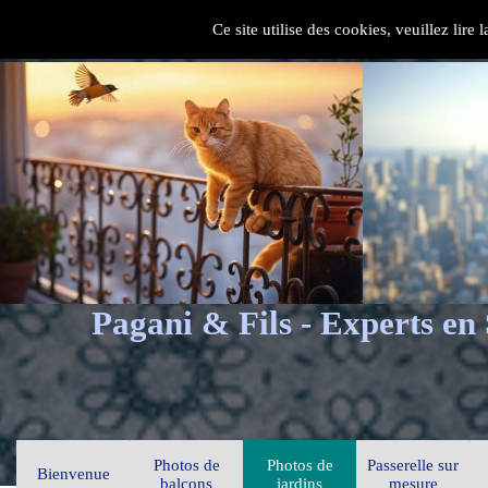
Ce site utilise des cookies, veuillez lire
Pagani & Fils - Experts en
Photos de
Photos de
Passerelle sur
Bienvenue
balcons
jardins
mesure