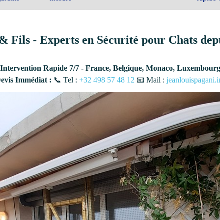
& Fils - Experts en Sécurité pour Chats dep
Intervention Rapide 7/7 - France, Belgique, Monaco, Luxembour
vis Immédiat :
📞 Tel :
+32 498 57 48 12
📧 Mail :
jeanlouispagani