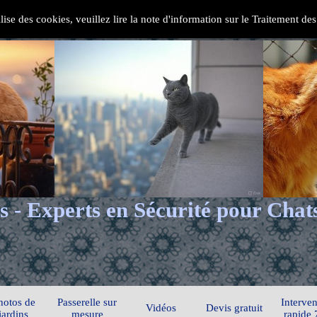
ilise des cookies, veuillez lire la note d'information sur le Traitement d
s - Experts en Sécurité pour Chat
hotos de
Passerelle sur
Interven
Vidéos
Devis gratuit
jardins
mesure
rapide 