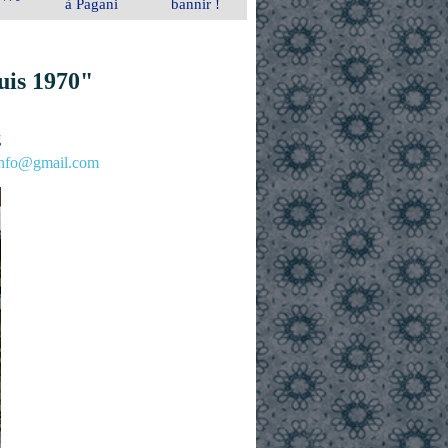
à Pagani
bannir !
uis 1970"
g
.info@gmail.com