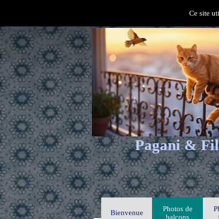
Ce site ut
Pagani & Fil
Photos de
P
Bienvenue
balcons