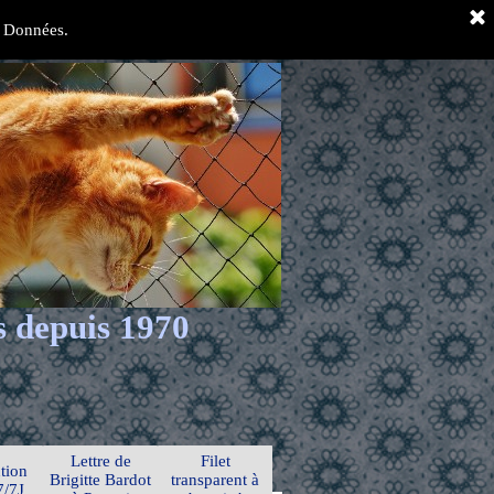
es Données.
s depuis 1970
Lettre de
Filet
tion
Brigitte Bardot
transparent à
7/7J