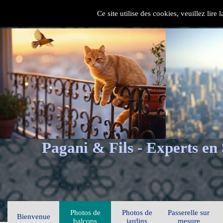
Ce site utilise des cookies, veuillez lire
Pagani & Fils - Experts en
Photos de
Photos de
Passerelle sur
Bienvenue
balcons
jardins
mesure