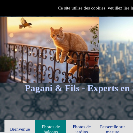
Ce site utilise des cookies, veuillez lire
Pagani & Fils - Experts en
Photos de
Photos de
Passerelle sur
Bienvenue
balcons
jardins
mesure