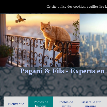
Ce site utilise des cookies, veuillez lire
Pagani & Fils - Experts en
Photos de
Photos de
Passerelle sur
Bienvenue
balcons
jardins
mesure