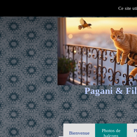
Ce site ut
Pagani & Fil
Photos de
P
Bienvenue
balcons