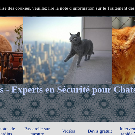
ilise des cookies, veuillez lire la note d'information sur le Traitement d
s - Experts en Sécurité pour Chat
hotos de
Passerelle sur
Interven
Vidéos
Devis gratuit
jardins
mesure
rapide 