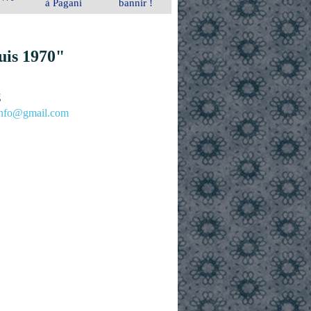
à Pagani
bannir !
uis 1970"
g
.info@gmail.com