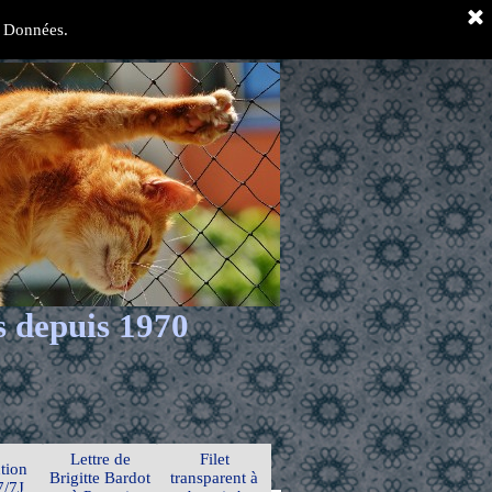
es Données.
s depuis 1970
Lettre de
Filet
tion
Brigitte Bardot
transparent à
7/7J