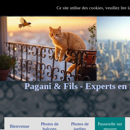
Ce site utilise des cookies, veuillez lire
Pagani & Fils - Experts en
Photos de
Photos de
Passerelle sur
Bienvenue
balcons
jardins
mesure