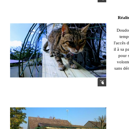
Réalis
Doudou
temp
l'accès 
il à sa p
pour s
volont
sans dér