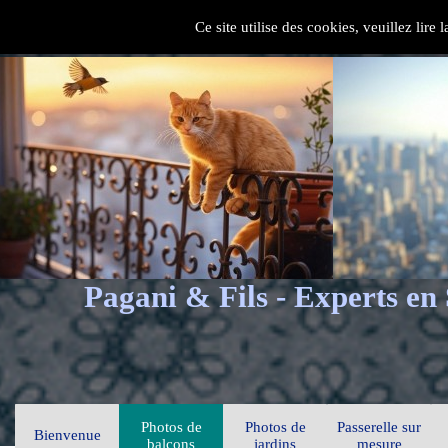
Ce site utilise des cookies, veuillez lire
Pagani & Fils - Experts en
Photos de
Photos de
Passerelle sur
Bienvenue
balcons
jardins
mesure