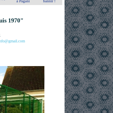
à Pagani
bannir !
uis 1970"
g
.info@gmail.com