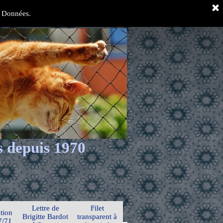
es Données.
s depuis 1970
Lettre de
Filet
tion
Brigitte Bardot
transparent à
7/7J