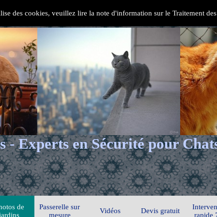
ilise des cookies, veuillez lire la note d'information sur le Traitement d
s - Experts en Sécurité pour Chat
hotos de
Passerelle sur
Interven
Vidéos
Devis gratuit
jardins
mesure
rapide 