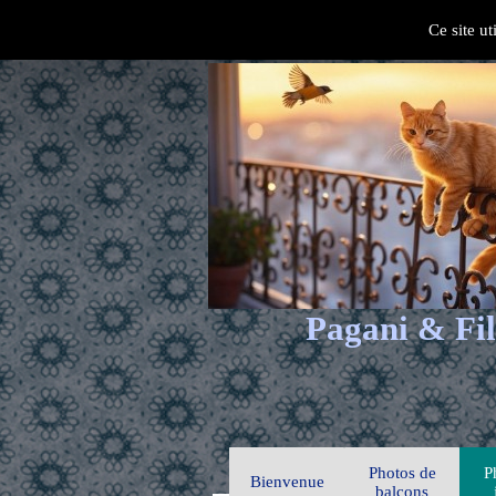
Ce site ut
Pagani & Fil
Photos de
P
Bienvenue
balcons