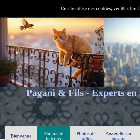
Ce site utilise des cookies, veuillez lire
Pagani & Fils - Experts en
Photos de
Photos de
Passerelle sur
Bienvenue
balcons
jardins
mesure