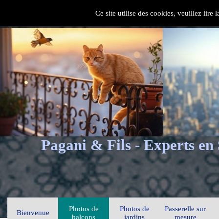
Ce site utilise des cookies, veuillez lire
Pagani & Fils - Experts en
Photos de
Photos de
Passerelle sur
Bienvenue
balcons
jardins
mesure