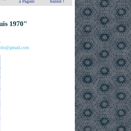
à Pagani
bannir !
uis 1970"
g
.info@gmail.com