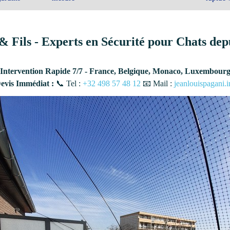
& Fils - Experts en Sécurité pour Chats dep
Intervention Rapide 7/7 - France, Belgique, Monaco, Luxembour
vis Immédiat :
📞 Tel :
+32 498 57 48 12
📧 Mail :
jeanlouispagani