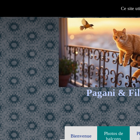
Ce site ut
Pagani & Fil
Photos de
P
Bienvenue
balcons