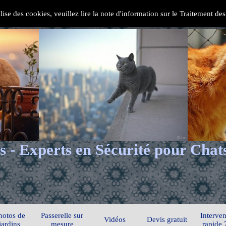
ilise des cookies, veuillez lire la note d'information sur le Traitement d
s - Experts en Sécurité pour Chat
hotos de
Passerelle sur
Interven
Vidéos
Devis gratuit
jardins
mesure
rapide 