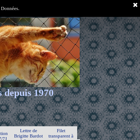
es Données.
s depuis 1970
Lettre de
Filet
tion
Brigitte Bardot
transparent à
7/7J