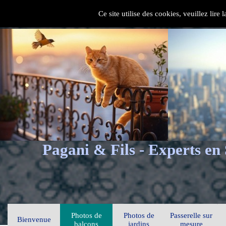
Ce site utilise des cookies, veuillez lire
Pagani & Fils - Experts en
Photos de
Photos de
Passerelle sur
Bienvenue
balcons
jardins
mesure