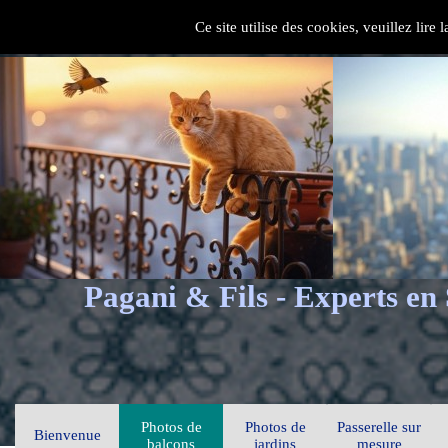
Ce site utilise des cookies, veuillez lire
Pagani & Fils - Experts en
Photos de
Photos de
Passerelle sur
Bienvenue
balcons
jardins
mesure