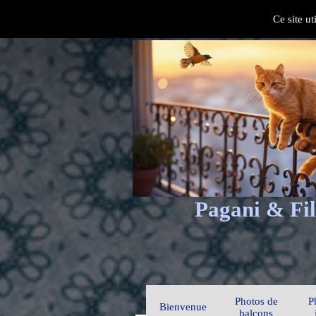
Ce site ut
Pagani & Fil
Photos de
P
Bienvenue
balcons