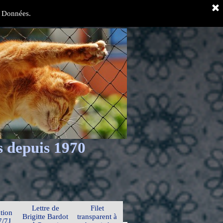
es Données.
s depuis 1970
Lettre de
Filet
tion
Brigitte Bardot
transparent à
7/7J