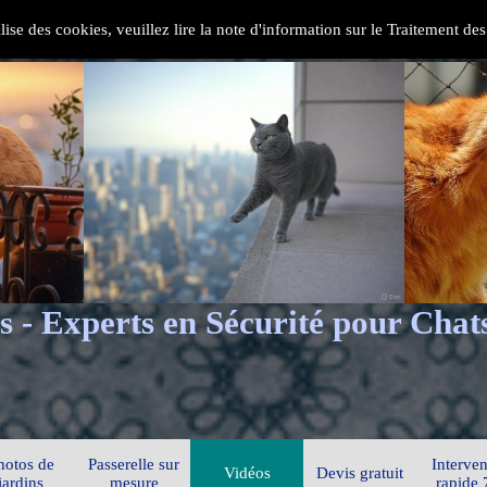
ilise des cookies, veuillez lire la note d'information sur le Traitement d
s - Experts en Sécurité pour Chat
hotos de
Passerelle sur
Interven
Vidéos
Devis gratuit
jardins
mesure
rapide 