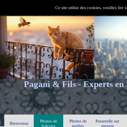
Ce site utilise des cookies, veuillez lire
Pagani & Fils - Experts en
Photos de
Photos de
Passerelle sur
Bienvenue
balcons
jardins
mesure