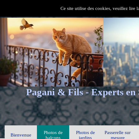
Ce site utilise des cookies, veuillez lire
Pagani & Fils - Experts en
Photos de
Photos de
Passerelle sur
Bienvenue
balcons
jardins
mesure