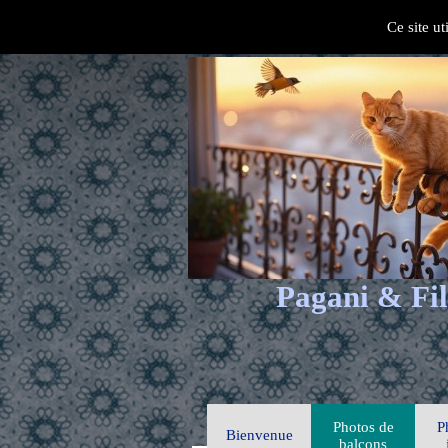
Ce site ut
Pagani & Fil
Photos de
P
Bienvenue
balcons