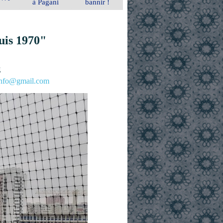
à Pagani
bannir !
uis 1970"
g
.info@gmail.com