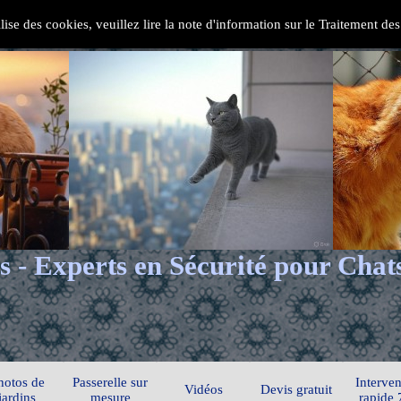
ilise des cookies, veuillez lire la note d'information sur le Traitement d
s - Experts en Sécurité pour Chat
hotos de
Passerelle sur
Interven
Vidéos
Devis gratuit
jardins
mesure
rapide 