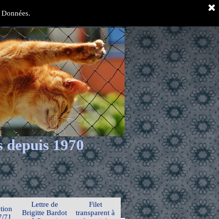
es Données.
s depuis 1970
Lettre de
Filet
tion
Brigitte Bardot
transparent à
7/7J