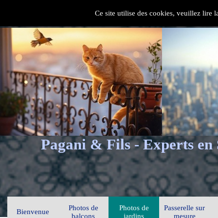
Ce site utilise des cookies, veuillez lire
Pagani & Fils - Experts en
Photos de
Photos de
Passerelle sur
Bienvenue
balcons
jardins
mesure