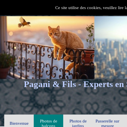
Ce site utilise des cookies, veuillez lire
Pagani & Fils - Experts en
Photos de
Photos de
Passerelle sur
Bienvenue
balcons
jardins
mesure