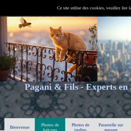
Ce site utilise des cookies, veuillez lire
Pagani & Fils - Experts en
Photos de
Photos de
Passerelle sur
Bienvenue
balcons
jardins
mesure