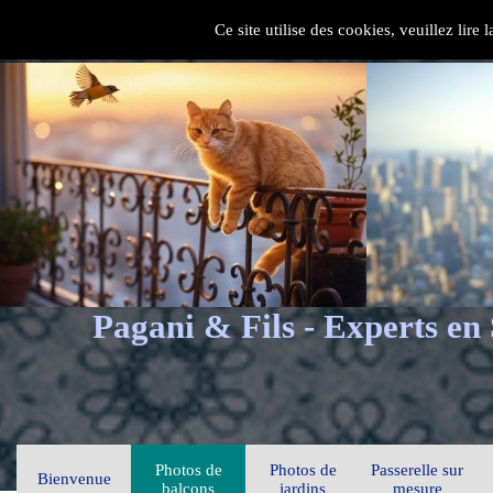
Ce site utilise des cookies, veuillez lire
Pagani & Fils - Experts en
Photos de
Photos de
Passerelle sur
Bienvenue
balcons
jardins
mesure